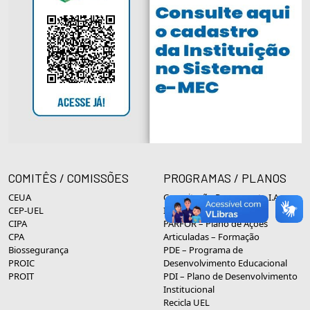
COMITÊS / COMISSÕES
PROGRAMAS / PLANOS
CEUA
Capacitação Permanente I.A.
CEP-UEL
Inclusão Social
CIPA
PARFOR – Plano de Ações
CPA
Articuladas – Formação
Biossegurança
PDE – Programa de
PROIC
Desenvolvimento Educacional
PROIT
PDI – Plano de Desenvolvimento
Institucional
Recicla UEL