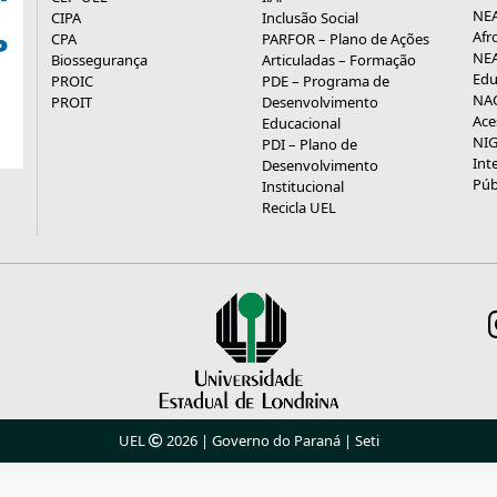
NEA
CIPA
Inclusão Social
Afr
CPA
PARFOR – Plano de Ações
NEA
Biossegurança
Articuladas – Formação
Edu
PROIC
PDE – Programa de
NAC
PROIT
Desenvolvimento
Ace
Educacional
NIG
PDI – Plano de
Int
Desenvolvimento
Púb
Institucional
Recicla UEL
UEL
2026 |
Governo do Paraná
|
Seti