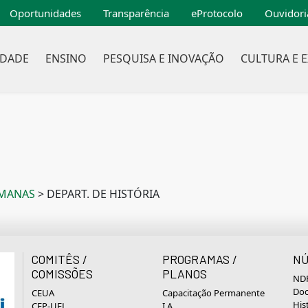
Oportunidades
Transparência
eProtocolo
Ouvidori
IDADE
ENSINO
PESQUISA E INOVAÇÃO
CULTURA E 
UMANAS
>
DEPART. DE HISTÓRIA
COMITÊS /
PROGRAMAS /
NÚ
COMISSÕES
PLANOS
NDP
Doc
CEUA
Capacitação Permanente
His
CEP-UEL
I.A.