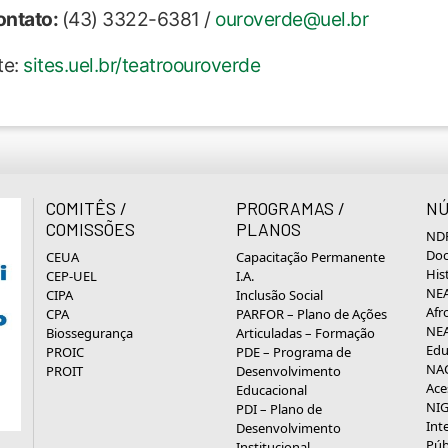
ontato:
(43) 3322-6381 /
ouroverde@uel.br
te:
sites.uel.br/teatroouroverde
COMITÊS /
PROGRAMAS /
NÚ
COMISSÕES
PLANOS
NDP
Doc
CEUA
Capacitação Permanente
His
CEP-UEL
I.A.
NEA
CIPA
Inclusão Social
Afr
CPA
PARFOR – Plano de Ações
NEA
Biossegurança
Articuladas – Formação
Edu
PROIC
PDE – Programa de
NAC
PROIT
Desenvolvimento
Ace
Educacional
NIG
PDI – Plano de
Int
Desenvolvimento
Púb
Institucional