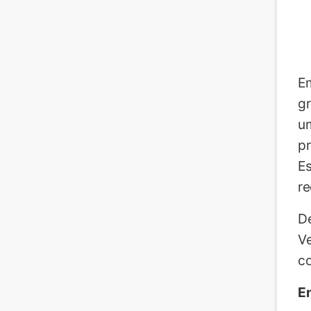
Em
gr
um
pr
Es
re
De
Ve
co
E