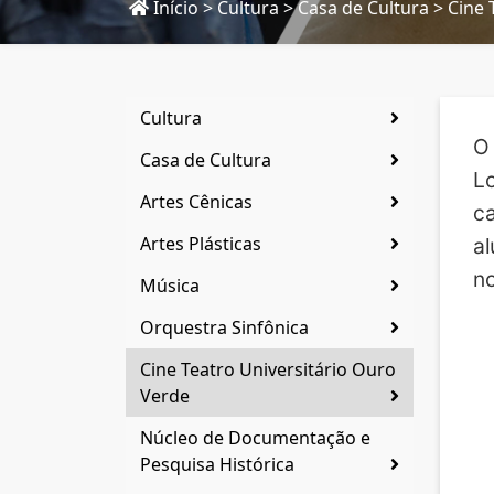
Início
>
Cultura
>
Casa de Cultura
>
Cine 
Cultura
O
Casa de Cultura
Lo
Artes Cênicas
ca
Artes Plásticas
al
no
Música
Orquestra Sinfônica
Cine Teatro Universitário Ouro
Verde
Núcleo de Documentação e
Pesquisa Histórica