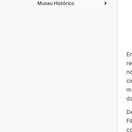
Museu Histórico
Em
re
no
ci
ma
da
De
Fi
co