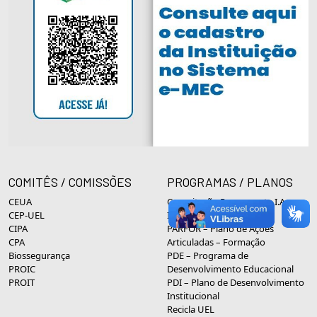
COMITÊS / COMISSÕES
PROGRAMAS / PLANOS
CEUA
Capacitação Permanente I.A.
CEP-UEL
Inclusão Social
CIPA
PARFOR – Plano de Ações
CPA
Articuladas – Formação
Biossegurança
PDE – Programa de
PROIC
Desenvolvimento Educacional
PROIT
PDI – Plano de Desenvolvimento
Institucional
Recicla UEL