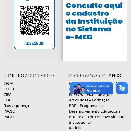
COMITÊS / COMISSÕES
PROGRAMAS / PLANOS
CEUA
Capacitação Permanente I.A.
CEP-UEL
Inclusão Social
CIPA
PARFOR – Plano de Ações
CPA
Articuladas – Formação
Biossegurança
PDE – Programa de
PROIC
Desenvolvimento Educacional
PROIT
PDI – Plano de Desenvolvimento
Institucional
Recicla UEL