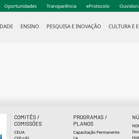
Oportunidades
Transparência
eProtocolo
Ouvidori
IDADE
ENSINO
PESQUISA E INOVAÇÃO
CULTURA E 
COMITÊS /
PROGRAMAS /
NÚ
COMISSÕES
PLANOS
NDP
Doc
CEUA
Capacitação Permanente
His
CEP-UEL
I.A.