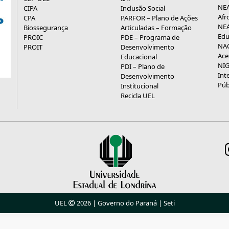
NEA
CIPA
Inclusão Social
Afr
CPA
PARFOR – Plano de Ações
NEA
Biossegurança
Articuladas – Formação
Edu
PROIC
PDE – Programa de
NAC
PROIT
Desenvolvimento
Ace
Educacional
NIG
PDI – Plano de
Int
Desenvolvimento
Púb
Institucional
Recicla UEL
UEL
2026 |
Governo do Paraná
|
Seti