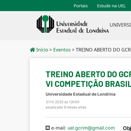
Portais
Estude na UEL
UNIVERS
Início
>
Eventos
>
TREINO ABERTO DO GCRIM (GRUPO DE ESTUDOS
TREINO ABERTO DO GCR
VI COMPETIÇÃO BRASI
Universidade Estadual de Londrina
31.10.2025 às 12h00
atualizado 9 meses atrás
e-mail:
uel.gcrim@gmail.com
Obj