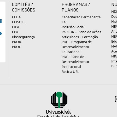
COMITÊS /
PROGRAMAS /
NÚ
COMISSÕES
PLANOS
NDP
Doc
CEUA
Capacitação Permanente
His
CEP-UEL
I.A.
NEA
CIPA
Inclusão Social
Afr
CPA
PARFOR – Plano de Ações
NEA
Biossegurança
Articuladas – Formação
Edu
PROIC
PDE – Programa de
NAC
PROIT
Desenvolvimento
Ace
Educacional
NIG
PDI – Plano de
Int
Desenvolvimento
Púb
Institucional
Recicla UEL