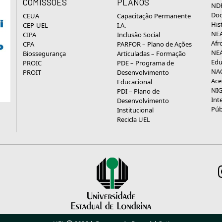
COMISSÕES
PLANOS
NDP
Doc
CEUA
Capacitação Permanente
His
CEP-UEL
I.A.
NEA
CIPA
Inclusão Social
Afr
CPA
PARFOR – Plano de Ações
NEA
Biossegurança
Articuladas – Formação
Edu
PROIC
PDE – Programa de
NAC
PROIT
Desenvolvimento
Ace
Educacional
NIG
PDI – Plano de
Int
Desenvolvimento
Púb
Institucional
Recicla UEL