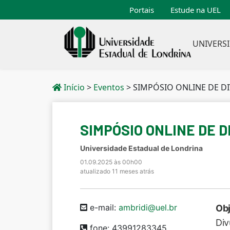
Portais
Estude na UEL
UNIVERS
Início
>
Eventos
>
SIMPÓSIO ONLINE DE D
SIMPÓSIO ONLINE DE 
Universidade Estadual de Londrina
01.09.2025 às 00h00
atualizado 11 meses atrás
e-mail:
ambridi@uel.br
Obj
Div
fone: 43991283345