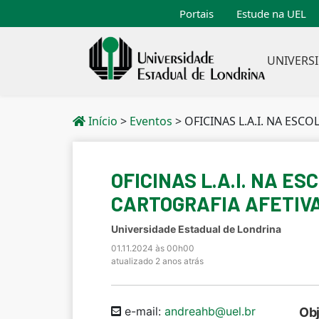
Portais
Estude na UEL
UNIVERS
Início
>
Eventos
>
OFICINAS L.A.I. NA ESCOLA – E
OFICINAS L.A.I. NA E
CARTOGRAFIA AFETIVA
Universidade Estadual de Londrina
01.11.2024 às 00h00
atualizado 2 anos atrás
e-mail:
andreahb@uel.br
Obj