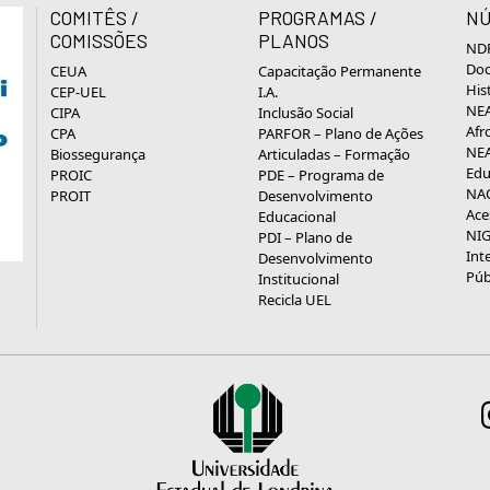
COMITÊS /
PROGRAMAS /
NÚ
COMISSÕES
PLANOS
NDP
Doc
CEUA
Capacitação Permanente
His
CEP-UEL
I.A.
NEA
CIPA
Inclusão Social
Afr
CPA
PARFOR – Plano de Ações
NEA
Biossegurança
Articuladas – Formação
Edu
PROIC
PDE – Programa de
NAC
PROIT
Desenvolvimento
Ace
Educacional
NIG
PDI – Plano de
Int
Desenvolvimento
Púb
Institucional
Recicla UEL