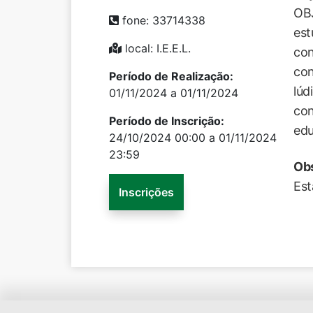
OBJ
fone: 33714338
est
local: I.E.E.L.
con
con
Período de Realização:
lúd
01/11/2024 a 01/11/2024
con
Período de Inscrição:
edu
24/10/2024 00:00 a 01/11/2024
23:59
Ob
Est
Inscrições