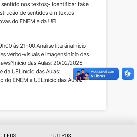
entido nos textos;- Identificar fake
nstrução de sentidos em textos
provas do ENEM e da UEL.
9h00 às 21h00.Análise literáriaInício
es verbo-visuais e imagensInício das
news?Início das Aulas: 20/02/2025 -
 da UELInício das Aulas:
o do ENEM e UELInício das Aulas:
CLEOS
OUTROS