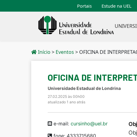
Portais
Estude na UEL
UNIVERS
Início
>
Eventos
>
OFICINA DE INTERPRETA
OFICINA DE INTERPRE
Universidade Estadual de Londrina
27.02.2025 às 00h00
atualizado 1 ano atrás
e-mail:
cursinho@uel.br
Obj
Obj
fone: 4333715680