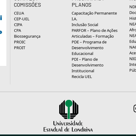
COMISSÕES
PLANOS
NDP
Doc
CEUA
Capacitação Permanente
His
CEP-UEL
I.A.
NEA
CIPA
Inclusão Social
Afr
CPA
PARFOR – Plano de Ações
NEA
Biossegurança
Articuladas – Formação
Edu
PROIC
PDE – Programa de
NAC
PROIT
Desenvolvimento
Ace
Educacional
NIG
PDI – Plano de
Int
Desenvolvimento
Púb
Institucional
Recicla UEL