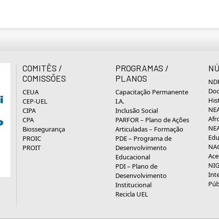
COMITÊS /
PROGRAMAS /
NÚ
COMISSÕES
PLANOS
NDP
Doc
CEUA
Capacitação Permanente
His
CEP-UEL
I.A.
NEA
CIPA
Inclusão Social
Afr
CPA
PARFOR – Plano de Ações
NEA
Biossegurança
Articuladas – Formação
Edu
PROIC
PDE – Programa de
NAC
PROIT
Desenvolvimento
Ace
Educacional
NIG
PDI – Plano de
Int
Desenvolvimento
Púb
Institucional
Recicla UEL