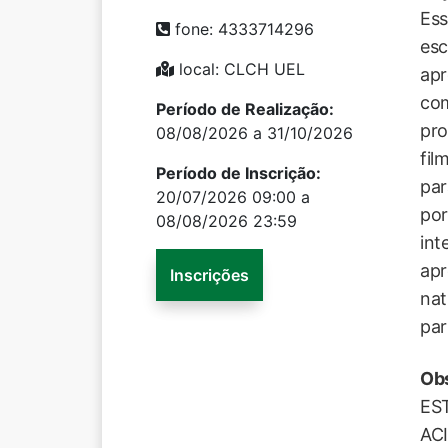
Ess
fone: 4333714296
esc
local: CLCH UEL
apr
com
Período de Realização:
pro
08/08/2026 a 31/10/2026
fil
Período de Inscrição:
par
20/07/2026 09:00 a
por
08/08/2026 23:59
int
apr
Inscrições
nat
par
Ob
ES
AC