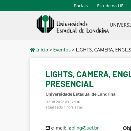
Portais
Estude na UEL
UNIVERS
Início
>
Eventos
>
LIGHTS, CAMERA, ENGLISH!
LIGHTS, CAMERA, ENGL
PRESENCIAL
Universidade Estadual de Londrina
07.08.2026 às 12h00
atualizado 1 hora atrás
e-mail:
labling@uel.br
Obj