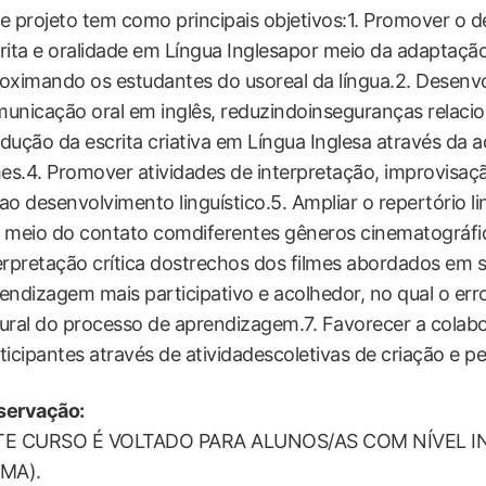
e projeto tem como principais objetivos:1. Promover o 
rita e oralidade em Língua Inglesapor meio da adaptação
oximando os estudantes do usoreal da língua.2. Desenv
unicação oral em inglês, reduzindoinseguranças relacio
dução da escrita criativa em Língua Inglesa através da 
mes.4. Promover atividades de interpretação, improvisa
ao desenvolvimento linguístico.5. Ampliar o repertório lin
 meio do contato comdiferentes gêneros cinematográf
erpretação crítica dostrechos dos filmes abordados em s
endizagem mais participativo e acolhedor, no qual o e
ural do processo de aprendizagem.7. Favorecer a colabo
ticipantes através de atividadescoletivas de criação e 
servação:
TE CURSO É VOLTADO PARA ALUNOS/AS COM NÍVEL I
IMA).