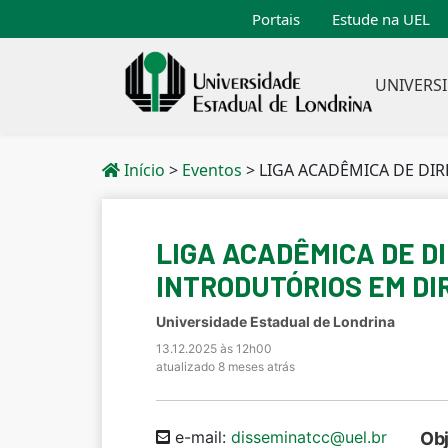
Portais
Estude na UEL
UNIVERS
Início
>
Eventos
>
LIGA ACADÊMICA DE DIREITO CONSTIT
LIGA ACADÊMICA DE D
INTRODUTÓRIOS EM DI
Universidade Estadual de Londrina
13.12.2025 às 12h00
atualizado 8 meses atrás
e-mail:
disseminatcc@uel.br
Obj