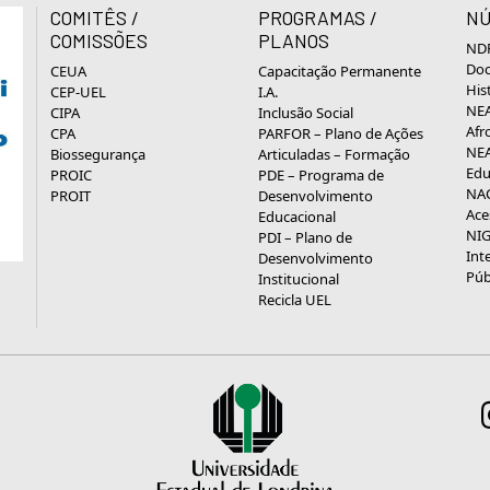
COMITÊS /
PROGRAMAS /
NÚ
COMISSÕES
PLANOS
NDP
Doc
CEUA
Capacitação Permanente
His
CEP-UEL
I.A.
NEA
CIPA
Inclusão Social
Afr
CPA
PARFOR – Plano de Ações
NEA
Biossegurança
Articuladas – Formação
Edu
PROIC
PDE – Programa de
NAC
PROIT
Desenvolvimento
Ace
Educacional
NIG
PDI – Plano de
Int
Desenvolvimento
Púb
Institucional
Recicla UEL