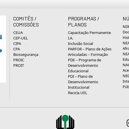
COMITÊS /
PROGRAMAS /
NÚ
COMISSÕES
PLANOS
NDP
Doc
CEUA
Capacitação Permanente
His
CEP-UEL
I.A.
NEA
CIPA
Inclusão Social
Afr
CPA
PARFOR – Plano de Ações
NEA
Biossegurança
Articuladas – Formação
Edu
PROIC
PDE – Programa de
NAC
PROIT
Desenvolvimento
Ace
Educacional
NIG
PDI – Plano de
Int
Desenvolvimento
Púb
Institucional
Recicla UEL