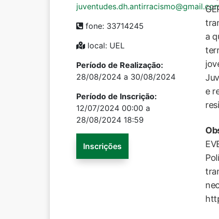
juventudes.dh.antirracismo@gmail.co
GER
tra
fone: 33714245
a q
local: UEL
ter
jov
Período de Realização:
28/08/2024 a 30/08/2024
Juv
e r
Período de Inscrição:
res
12/07/2024 00:00 a
28/08/2024 18:59
Ob
EVE
Inscrições
Pol
tra
nec
htt