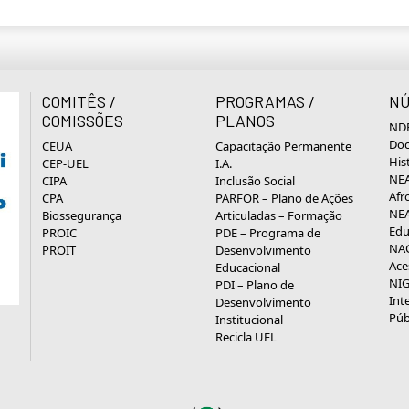
COMITÊS /
PROGRAMAS /
NÚ
COMISSÕES
PLANOS
NDP
Doc
CEUA
Capacitação Permanente
His
CEP-UEL
I.A.
NEA
CIPA
Inclusão Social
Afr
CPA
PARFOR – Plano de Ações
NEA
Biossegurança
Articuladas – Formação
Edu
PROIC
PDE – Programa de
NAC
PROIT
Desenvolvimento
Ace
Educacional
NIG
PDI – Plano de
Int
Desenvolvimento
Púb
Institucional
Recicla UEL