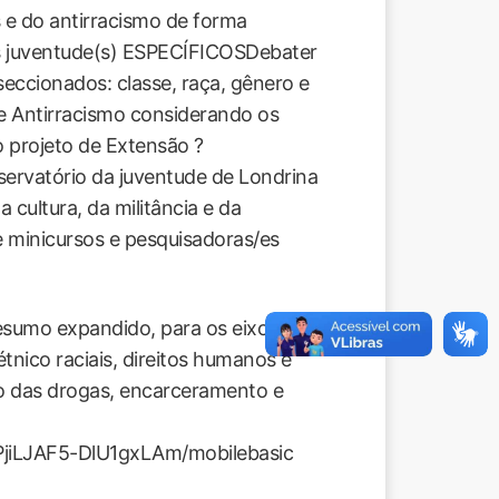
 e do antirracismo de forma
das juventude(s) ESPECÍFICOSDebater
seccionados: classe, raça, gênero e
s e Antirracismo considerando os
o projeto de Extensão ?
servatório da juventude de Londrina
a cultura, da militância e da
de minicursos e pesquisadoras/es
sumo expandido, para os eixos:
étnico raciais, direitos humanos e
ão das drogas, encarceramento e
jiLJAF5-DlU1gxLAm/mobilebasic