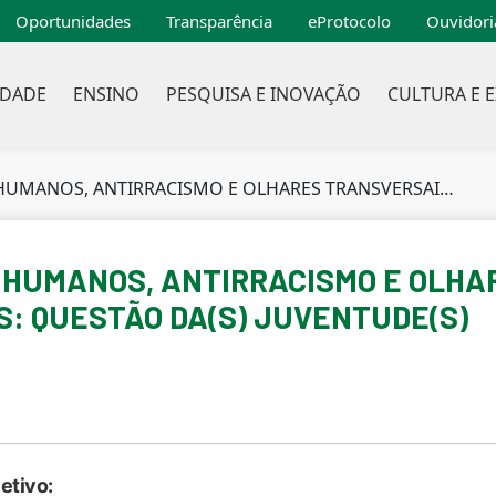
Oportunidades
Transparência
eProtocolo
Ouvidori
IDADE
ENSINO
PESQUISA E INOVAÇÃO
CULTURA E 
ACISMO E OLHARES TRANSVERSAIS NAS POLÍTICAS SOCIAIS: QUESTÃO DA(S) JUVENTUDE(S)
OS HUMANOS, ANTIRRACISMO E OLH
S: QUESTÃO DA(S) JUVENTUDE(S)
etivo: