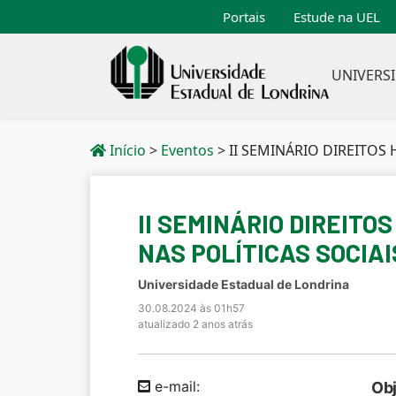
Portais
Estude na UEL
UNIVERS
Início
>
Eventos
>
II SEMINÁRIO DIREITOS HUMANOS, ANTIRR
II SEMINÁRIO DIREIT
NAS POLÍTICAS SOCIAI
Universidade Estadual de Londrina
30.08.2024 às 01h57
atualizado 2 anos atrás
e-mail:
Obj