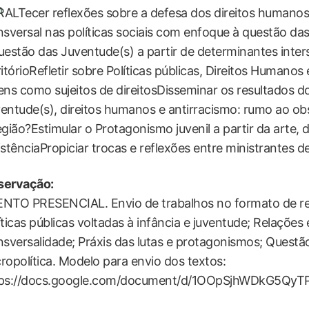
m
ALTecer reflexões sobre a defesa dos direitos humanos
nsversal nas políticas sociais com enfoque à questão 
uestão das Juventude(s) a partir de determinantes inter
ritórioRefletir sobre Políticas públicas, Direitos Humano
ens como sujeitos de direitosDisseminar os resultados d
entude(s), direitos humanos e antirracismo: rumo ao ob
egião?Estimular o Protagonismo juvenil a partir da arte, d
istênciaPropiciar trocas e reflexões entre ministrantes 
servação:
NTO PRESENCIAL. Envio de trabalhos no formato de re
íticas públicas voltadas à infância e juventude; Relações 
nsversalidade; Práxis das lutas e protagonismos; Quest
ropolítica. Modelo para envio dos textos:
ps://docs.google.com/document/d/1OOpSjhWDkG5QyTP