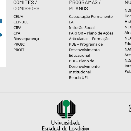
COMITÊS /
PROGRAMAS /
NÚ
COMISSÕES
PLANOS
NDP
Doc
CEUA
Capacitação Permanente
His
CEP-UEL
I.A.
NEA
CIPA
Inclusão Social
Afr
CPA
PARFOR – Plano de Ações
NEA
Biossegurança
Articuladas – Formação
Edu
PROIC
PDE – Programa de
NAC
PROIT
Desenvolvimento
Ace
Educacional
NIG
PDI – Plano de
Int
Desenvolvimento
Púb
Institucional
Recicla UEL