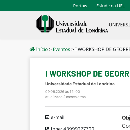
Portais
Estude na UEL
UNIVERS
Início
>
Eventos
>
I WORKSHOP DE GEORRE
I WORKSHOP DE GEORR
Universidade Estadual de Londrina
09.06.2026 às 12h00
atualizado 2 meses atrás
e-mail:
Obj
Con
fone: 43999277700