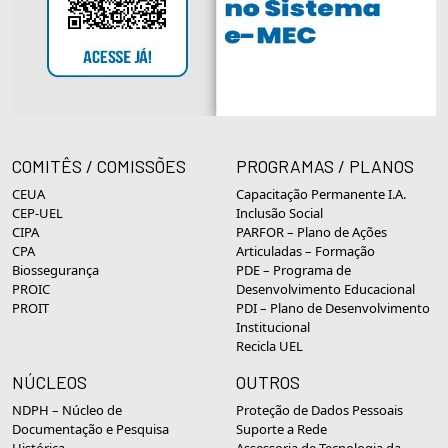
COMITÊS / COMISSÕES
PROGRAMAS / PLANOS
CEUA
Capacitação Permanente I.A.
CEP-UEL
Inclusão Social
CIPA
PARFOR – Plano de Ações
CPA
Articuladas – Formação
Biossegurança
PDE – Programa de
PROIC
Desenvolvimento Educacional
PROIT
PDI – Plano de Desenvolvimento
Institucional
Recicla UEL
NÚCLEOS
OUTROS
NDPH – Núcleo de
Proteção de Dados Pessoais
Documentação e Pesquisa
Suporte a Rede
Histórica
Assessoria de Tecnologia da