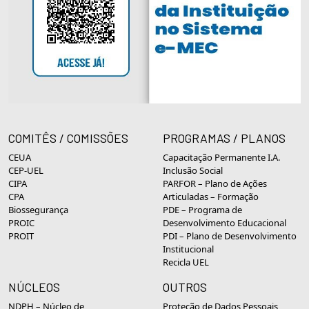
COMITÊS / COMISSÕES
PROGRAMAS / PLANOS
CEUA
Capacitação Permanente I.A.
CEP-UEL
Inclusão Social
CIPA
PARFOR – Plano de Ações
CPA
Articuladas – Formação
Biossegurança
PDE – Programa de
PROIC
Desenvolvimento Educacional
PROIT
PDI – Plano de Desenvolvimento
Institucional
Recicla UEL
NÚCLEOS
OUTROS
NDPH – Núcleo de
Proteção de Dados Pessoais