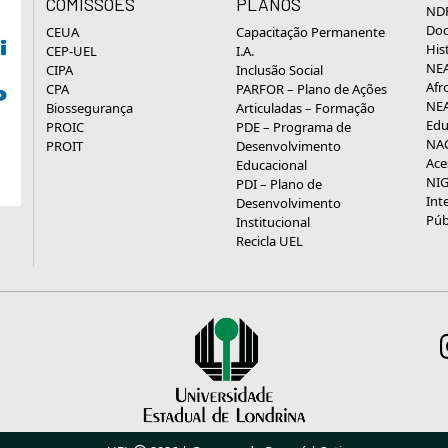
COMISSÕES
PLANOS
NDP
Doc
CEUA
Capacitação Permanente
His
CEP-UEL
I.A.
NEA
CIPA
Inclusão Social
Afr
CPA
PARFOR – Plano de Ações
NEA
Biossegurança
Articuladas – Formação
Edu
PROIC
PDE – Programa de
NAC
PROIT
Desenvolvimento
Ace
Educacional
NIG
PDI – Plano de
Int
Desenvolvimento
Púb
Institucional
Recicla UEL