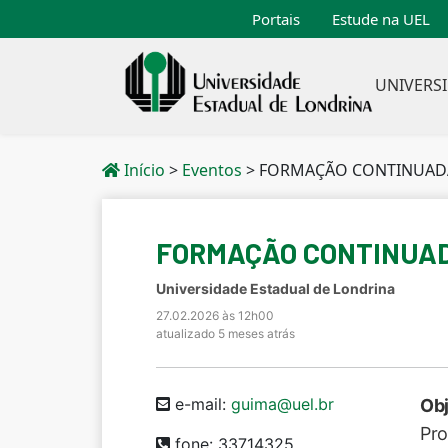
Portais
Estude na UEL
UNIVERS
Início
>
Eventos
>
FORMAÇÃO CONTINUADA 
FORMAÇÃO CONTINUADA
Universidade Estadual de Londrina
27.02.2026 às 12h00
atualizado 5 meses atrás
e-mail:
guima@uel.br
Obj
Pro
fone: 33714325