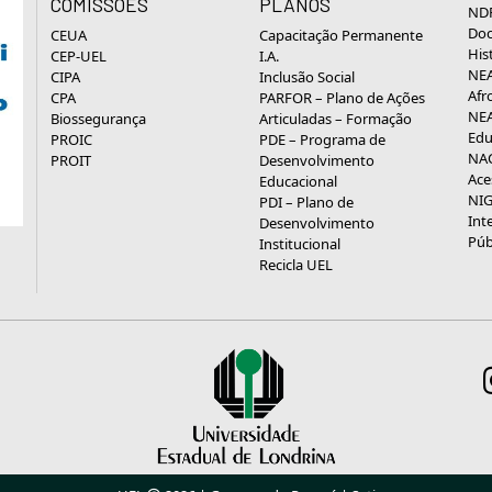
COMISSÕES
PLANOS
NDP
Doc
CEUA
Capacitação Permanente
His
CEP-UEL
I.A.
NEA
CIPA
Inclusão Social
Afr
CPA
PARFOR – Plano de Ações
NEA
Biossegurança
Articuladas – Formação
Edu
PROIC
PDE – Programa de
NAC
PROIT
Desenvolvimento
Ace
Educacional
NIG
PDI – Plano de
Int
Desenvolvimento
Púb
Institucional
Recicla UEL