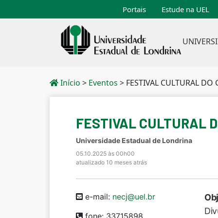
Portais
Estude na UEL
UNIVERS
Início
>
Eventos
>
FESTIVAL CULTURAL DO 
FESTIVAL CULTURAL D
Universidade Estadual de Londrina
05.10.2025 às 00h00
atualizado 10 meses atrás
e-mail:
necj@uel.br
Obj
Div
fone: 33715898