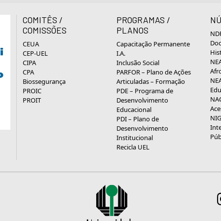
COMITÊS /
PROGRAMAS /
NÚ
COMISSÕES
PLANOS
NDP
Doc
CEUA
Capacitação Permanente
His
CEP-UEL
I.A.
NEA
CIPA
Inclusão Social
Afr
CPA
PARFOR – Plano de Ações
NEA
Biossegurança
Articuladas – Formação
Edu
PROIC
PDE – Programa de
NAC
PROIT
Desenvolvimento
Ace
Educacional
NIG
PDI – Plano de
Int
Desenvolvimento
Púb
Institucional
Recicla UEL