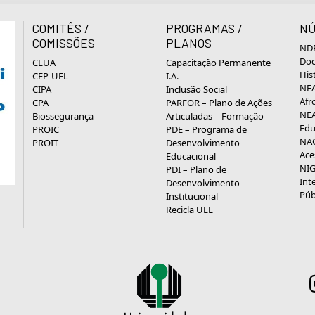
COMITÊS /
PROGRAMAS /
NÚ
COMISSÕES
PLANOS
NDP
Doc
CEUA
Capacitação Permanente
His
CEP-UEL
I.A.
NEA
CIPA
Inclusão Social
Afr
CPA
PARFOR – Plano de Ações
NEA
Biossegurança
Articuladas – Formação
Edu
PROIC
PDE – Programa de
NAC
PROIT
Desenvolvimento
Ace
Educacional
NIG
PDI – Plano de
Int
Desenvolvimento
Púb
Institucional
Recicla UEL