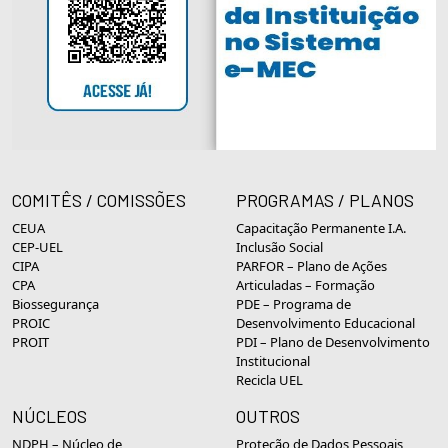
COMITÊS / COMISSÕES
PROGRAMAS / PLANOS
CEUA
Capacitação Permanente I.A.
CEP-UEL
Inclusão Social
CIPA
PARFOR – Plano de Ações
CPA
Articuladas – Formação
Biossegurança
PDE – Programa de
PROIC
Desenvolvimento Educacional
PROIT
PDI – Plano de Desenvolvimento
Institucional
Recicla UEL
NÚCLEOS
OUTROS
NDPH – Núcleo de
Proteção de Dados Pessoais