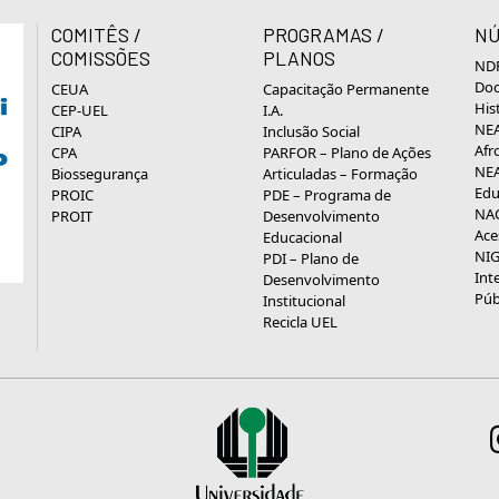
COMITÊS /
PROGRAMAS /
NÚ
COMISSÕES
PLANOS
NDP
Doc
CEUA
Capacitação Permanente
His
CEP-UEL
I.A.
NEA
CIPA
Inclusão Social
Afr
CPA
PARFOR – Plano de Ações
NEA
Biossegurança
Articuladas – Formação
Edu
PROIC
PDE – Programa de
NAC
PROIT
Desenvolvimento
Ace
Educacional
NIG
PDI – Plano de
Int
Desenvolvimento
Púb
Institucional
Recicla UEL