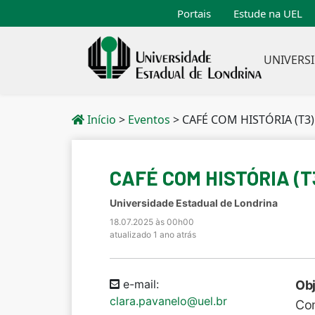
Portais
Estude na UEL
UNIVERS
Início
>
Eventos
>
CAFÉ COM HISTÓRIA (T3
CAFÉ COM HISTÓRIA (T
Universidade Estadual de Londrina
18.07.2025 às 00h00
atualizado 1 ano atrás
e-mail:
Obj
clara.pavanelo@uel.br
Con